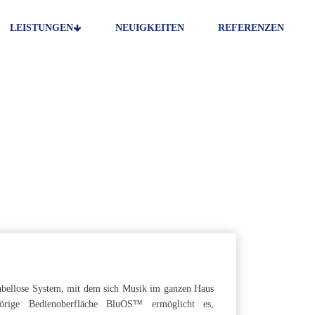
LEISTUNGEN
NEUIGKEITEN
REFERENZEN
ETZWERK
VERLEIH
SAT
kabellose System, mit dem sich Musik im ganzen Haus
hörige Bedienoberfläche BluOS™ ermöglicht es,