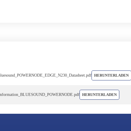
luesound_POWERNODE_EDGE_N230_Datasheet.pdf
HERUNTERLADEN
tinformation_BLUESOUND_POWERNODE.pdf
HERUNTERLADEN