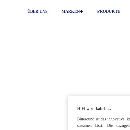
ÜBER UNS
MARKEN
PRODUKTE
TV
HIFI
STREAMING
HEIMKINO
N
HiFi wird kabellos.
Bluesound ist das innovative, 
streamen lässt. Die dazuge