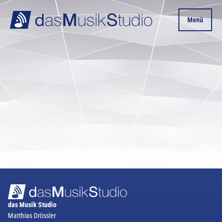
Menü
das Musik Studio
Matthias Drössler